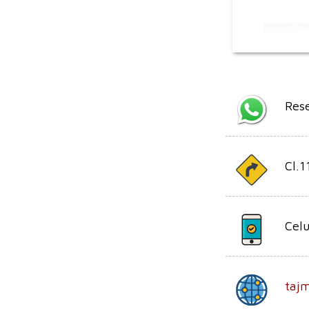
Res
Cl.1
Celu
taj