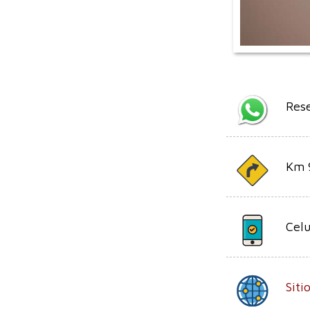
Res
Km 9
Celu
Sit