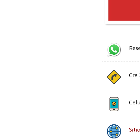
Res
Cra.
Celu
Sit