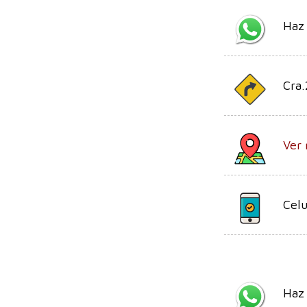
Haz
Cra.
Ver 
Celu
Haz