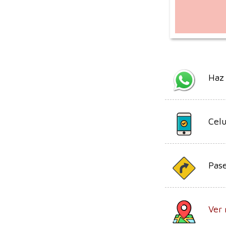
Haz
Celu
Pase
Ver 