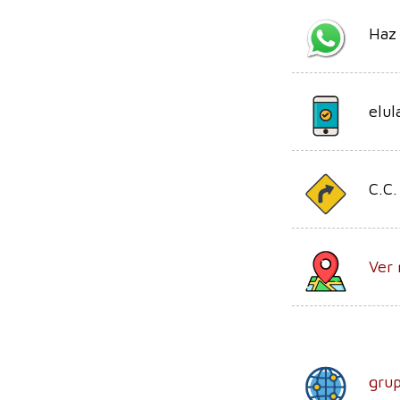
Haz
elul
C.C.
Ver
gru