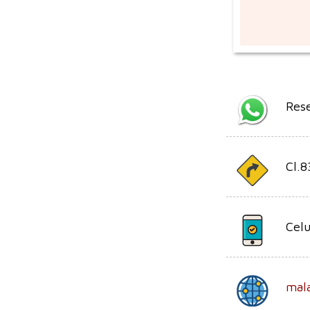
Res
Cl.8
Celu
mala