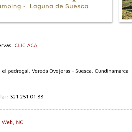
ervas:
CLIC ACÁ
 el pedregal, Vereda Ovejeras - Suesca, Cundinamarca
lar: 321 251 01 33
io Web, NO