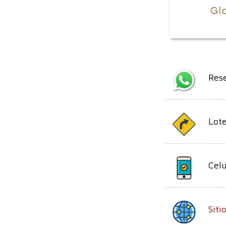
Res
Lote
Celu
Sit